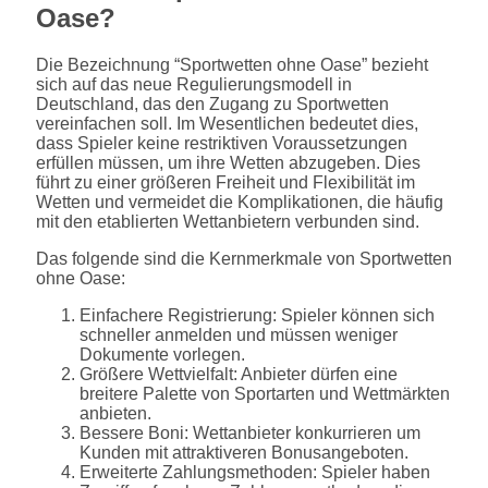
Oase?
Die Bezeichnung “Sportwetten ohne Oase” bezieht
sich auf das neue Regulierungsmodell in
Deutschland, das den Zugang zu Sportwetten
vereinfachen soll. Im Wesentlichen bedeutet dies,
dass Spieler keine restriktiven Voraussetzungen
erfüllen müssen, um ihre Wetten abzugeben. Dies
führt zu einer größeren Freiheit und Flexibilität im
Wetten und vermeidet die Komplikationen, die häufig
mit den etablierten Wettanbietern verbunden sind.
Das folgende sind die Kernmerkmale von Sportwetten
ohne Oase:
Einfachere Registrierung: Spieler können sich
schneller anmelden und müssen weniger
Dokumente vorlegen.
Größere Wettvielfalt: Anbieter dürfen eine
breitere Palette von Sportarten und Wettmärkten
anbieten.
Bessere Boni: Wettanbieter konkurrieren um
Kunden mit attraktiveren Bonusangeboten.
Erweiterte Zahlungsmethoden: Spieler haben