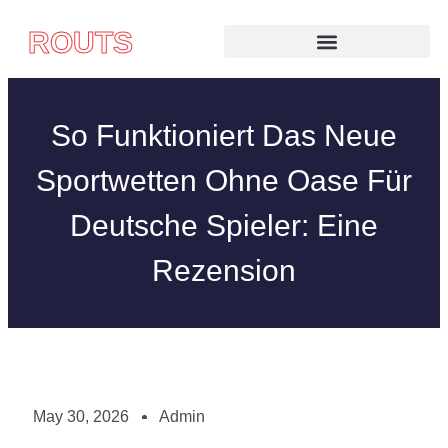
ROUTS
So Funktioniert Das Neue
Sportwetten Ohne Oase Für
Deutsche Spieler: Eine
Rezension
May 30, 2026
Admin