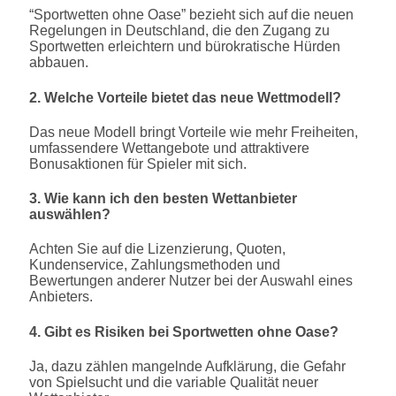
“Sportwetten ohne Oase” bezieht sich auf die neuen
Regelungen in Deutschland, die den Zugang zu
Sportwetten erleichtern und bürokratische Hürden
abbauen.
2. Welche Vorteile bietet das neue Wettmodell?
Das neue Modell bringt Vorteile wie mehr Freiheiten,
umfassendere Wettangebote und attraktivere
Bonusaktionen für Spieler mit sich.
3. Wie kann ich den besten Wettanbieter
auswählen?
Achten Sie auf die Lizenzierung, Quoten,
Kundenservice, Zahlungsmethoden und
Bewertungen anderer Nutzer bei der Auswahl eines
Anbieters.
4. Gibt es Risiken bei Sportwetten ohne Oase?
Ja, dazu zählen mangelnde Aufklärung, die Gefahr
von Spielsucht und die variable Qualität neuer