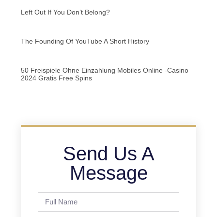
Left Out If You Don’t Belong?
The Founding Of YouTube A Short History
50 Freispiele Ohne Einzahlung Mobiles Online -Casino
2024 Gratis Free Spins
Send Us A
Message