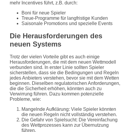
mehr Incentives führt, z.B. durch:
Boni für neue Spieler
Treue-Programme für langfristige Kunden
Saisonale Promotions und spezielle Events
Die Herausforderungen des
neuen Systems
Trotz der vielen Vorteile gibt es auch einige
Herausforderungen, die mit dem neuen Wettmodell
verbunden sind. In erster Linie sollten Spieler
sicherstellen, dass sie die Bedingungen und Regeln
jedes Anbieters verstehen, bevor sie mit dem Wetten
beginnen. Dieselben regulatorischen Anforderungen,
die die Sicherheit erhöhen, könnten auch zu
Verwirrung führen. Dazu kommen potenzielle
Probleme, wie:
Mangelnde Aufklärung: Viele Spieler könnten
die neuen Regeln nicht vollständig verstehen.
Die Gefahr von Spielsucht: Die Vereinfachung
des Wettprozesses kann zur Übernutzung
führen.