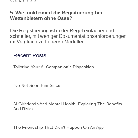
Wettanbieter.
5. Wie funktioniert die Registrierung bei
Wettanbietern ohne Oase?
Die Registrierung ist in der Regel einfacher und
schneller, mit weniger Dokumentationsanforderungen
im Vergleich zu früheren Modellen.
Recent Posts
Tailoring Your AI Companion’s Disposition
I’ve Not Seen Him Since.
AI Girlfriends And Mental Health: Exploring The Benefits
And Risks
The Friendship That Didn’t Happen On An App