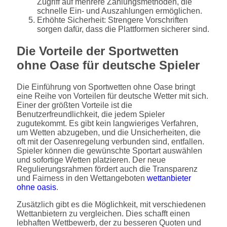
Zugriff auf mehrere Zahlungsmethoden, die
schnelle Ein- und Auszahlungen ermöglichen.
Erhöhte Sicherheit: Strengere Vorschriften
sorgen dafür, dass die Plattformen sicherer sind.
Die Vorteile der Sportwetten
ohne Oase für deutsche Spieler
Die Einführung von Sportwetten ohne Oase bringt
eine Reihe von Vorteilen für deutsche Wetter mit sich.
Einer der größten Vorteile ist die
Benutzerfreundlichkeit, die jedem Spieler
zugutekommt. Es gibt kein langwieriges Verfahren,
um Wetten abzugeben, und die Unsicherheiten, die
oft mit der Oasenregelung verbunden sind, entfallen.
Spieler können die gewünschte Sportart auswählen
und sofortige Wetten platzieren. Der neue
Regulierungsrahmen fördert auch die Transparenz
und Fairness in den Wettangeboten
wettanbieter
ohne oasis
.
Zusätzlich gibt es die Möglichkeit, mit verschiedenen
Wettanbietern zu vergleichen. Dies schafft einen
lebhaften Wettbewerb, der zu besseren Quoten und