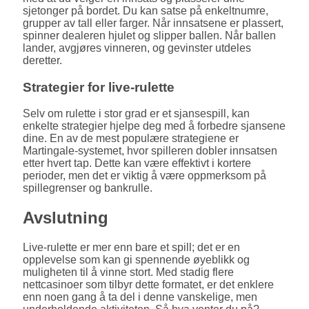
sjetonger på bordet. Du kan satse på enkeltnumre,
grupper av tall eller farger. Når innsatsene er plassert,
spinner dealeren hjulet og slipper ballen. Når ballen
lander, avgjøres vinneren, og gevinster utdeles
deretter.
Strategier for live-rulette
Selv om rulette i stor grad er et sjansespill, kan
enkelte strategier hjelpe deg med å forbedre sjansene
dine. En av de mest populære strategiene er
Martingale-systemet, hvor spilleren dobler innsatsen
etter hvert tap. Dette kan være effektivt i kortere
perioder, men det er viktig å være oppmerksom på
spillegrenser og bankrulle.
Avslutning
Live-rulette er mer enn bare et spill; det er en
opplevelse som kan gi spennende øyeblikk og
muligheten til å vinne stort. Med stadig flere
nettcasinoer som tilbyr dette formatet, er det enklere
enn noen gang å ta del i denne vanskelige, men