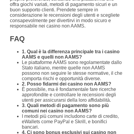
offra giochi variati, metodi di pagamento sicuri e un
buon supporto clienti. Prendete sempre in
considerazione le recensioni degli utenti e scegliete
consapevolmente per divertirvi in modo sicuro e
responsabile nei casino non AAMS.
FAQ
1. Qual è la differenza principale tra i casino
AAMS e quelli non AAMS?
Le piattaforme AAMS sono regolamentate dallo
Stato italiano, mentre quelle non AAMS
possono non seguire le stesse normative, il che
comporta rischi e opportunità diverse.
2. Posso fidarmi dei casino non AAMS?
È possibile, ma è fondamentale fare ricerche
approfondite e controllare le recensioni degli
utenti per assicurarsi della loro affidabilità.
3. Quali metodi di pagamento sono più
comuni nei casino non AAMS?
I metodi più comuni includono carte di credito,
eWallets come PayPal e Skrill, e bonifici
bancari.
4. Ci sono bonus esclusivi sui casino non