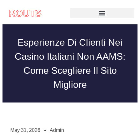
ROUTS
Esperienze Di Clienti Nei
Casino Italiani Non AAMS:
Come Scegliere Il Sito
Migliore
May 31, 2026
Admin