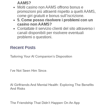
AAMS?
Molti casino non AAMS offrono bonus e
promozioni più attraenti rispetto a quelli AAMS,
come giri gratuiti e bonus sull’iscrizione.
5. Come posso risolvere i problemi con un
casino non AAMS?
Contattate il servizio clienti del sito attraverso i
canali disponibili per risolvere eventuali
problemi o questioni.
Recent Posts
Tailoring Your AI Companion’s Disposition
I’ve Not Seen Him Since.
AI Girlfriends And Mental Health: Exploring The Benefits
And Risks
The Friendship That Didn’t Happen On An App