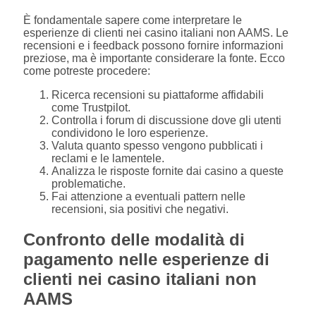
È fondamentale sapere come interpretare le
esperienze di clienti nei casino italiani non AAMS. Le
recensioni e i feedback possono fornire informazioni
preziose, ma è importante considerare la fonte. Ecco
come potreste procedere:
Ricerca recensioni su piattaforme affidabili
come Trustpilot.
Controlla i forum di discussione dove gli utenti
condividono le loro esperienze.
Valuta quanto spesso vengono pubblicati i
reclami e le lamentele.
Analizza le risposte fornite dai casino a queste
problematiche.
Fai attenzione a eventuali pattern nelle
recensioni, sia positivi che negativi.
Confronto delle modalità di
pagamento nelle esperienze di
clienti nei casino italiani non
AAMS