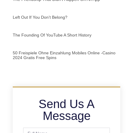
Left Out If You Don’t Belong?
The Founding Of YouTube A Short History
50 Freispiele Ohne Einzahlung Mobiles Online -Casino
2024 Gratis Free Spins
Send Us A
Message