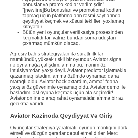
bonuslar və promo kodlar verilmişdir.”
“[newline]Bu bonusları və promotional kodları
tapmaq üçün platformaların rəsmi saytlarında
qeydiyyat keçmək və xüsusi təklifləri yoxlamaq
kifayətdir.
Bütün yeni oyunçular verifikasiya prosesindən
keçməlidirlər, yalnız bundan sonra uduşları
çıxarmaq mümkün olacaq.
Agresiv bahis strategiyaları ilə sürətli itkilər
mümkündür, yüksək riskli bir oyundur. Aviator signal
ilə oynamağa çalışdım, amma bu, mənim öz
intuisiyamdan yaxşı deyil. Aviator predictor işlətməklə
qazanmaq istədim, amma özümdə oynamaq daha
maraqlı oldu. Aviator hack axtardım, amma” “daha
yaxşısı öz güvənimlə oynamaq oldu. Aviator demo ilə
başladım, əsl oyuna keçmək üçün əla seçimdir!
Aviator online olaraq rahat oynamalıdır, amma bir az
gecikmə var idi.
Aviator Kazinoda Qeydiyyat Və Giriş
Oyunçular strategiya yaratmalı, oyunun məntiqini dərk
etməli və düzgün qərarlar qəbul etməlidirlər. Mərc