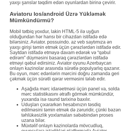
yaxşı şanslar təqdim edən oyunlardan birinə çevirir.
Aviatoru Ios/android Üzrə Yükləmək
Mümkündürmü?
Mobil tətbiq yoxdur, lakin HTML-5 ilə uyğun
olduğundan hər hansı bir cihazdan istifadə edə
bilərsiniz. Aviator. possuindo. az veb saytımıza ən
yaxşı girişi təmin etmək üçün çərəzlərdən istifadə edir.
Saytdan istifadə etməyə davam edərək və “qəbul
edirəm” düyməsini basaraq çərəzlərdən istifadə
etməyi qəbul edirsiniz. Aviator oyunu Azerbaycan
onlayn kazinolar arasında sürətlə populyarlıq qazanır.
Bu oyun, mərc edənlərin mərcini doğru zamanda geri
çəkmək üçün sürətli qərar verməsini tələb edir.
Aşağıda mərc idarəetməsi üçün panel va, solda
mərc statistikasını ətraflı görmək mümkündür,
yuxarıda isə raund tarixinə baxılır.
Uduşları çıxararkən hesabınızın təsdiq
edilməsini təmin etmək də zəruridir, çünki bəzən
təhlükəsizlik yoxlamaları səbəbindən proses
uzana bilər.
Müxtəlif onlayn kazinolarda mövcudluq,
oyunçulara istədikləri platformada Aviator