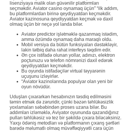
lisenziyaya malik olan güvənilir platformları
seçməkdir. Aviator casino oynamaq üçün” “ilk addım,
bu platformlardan birinə qeydiyyatdan keçməkdir.
Aviator kazinosuna qeydiyyatdan keçmək və daxil
olmaq üçün bir neçə yol landa bilər.
Aviator predictor işlətməklə qazanmaq istədim,
amma özümdə oynamaq daha maraqlı oldu.
Mobil versiya da bütün funksiyaları dəstəkləyir,
lakin tətbiq daha rahat interfeys təqdim edir.
Ən çox istifadə olunan yollar, adınızı, elektron
poçtunuzu və telefon nömrənizi daxil edərək
qeydiyyatdan keçməkdir.
Bu oyunda istifadəçilər virtual təyyarənin
uçuşunu izləyirlər.
“Aviator kazinolarında populyar olan yeni bir
oyun növüdür.
Uduşları çıxararkən hesabınızın təsdiq edilməsini
təmin etmək də zəruridir, çünki bəzən təhlükəsizlik
yoxlamaları səbəbindən proses uzana bilər. Bu
addımları izləməklə, Aviyator oyununda qazandığınız
pulları təhlükəsiz və tez bir şəkildə çıxara biləcəksiniz.
Yaxşı ödəniş metodları və platformanın çıxarış şərtləri
barədə məlumatlı olmaq müvəffəqiyyətli cara üçün