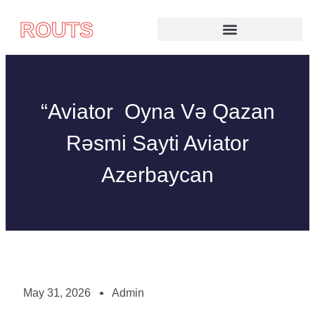
ROUTS
“aviator ️ Oyna Və Qazan
Rəsmi Sayti Aviator
Azerbaycan
May 31, 2026
Admin