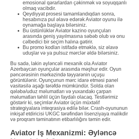
emosional qərarlardan çəkinmək və soyuqqanlı
olmaq vacibdir.
Qeydiyyat prosesi tamamlandıqdan sonra,
hesabınıza pul əlavə edərək Aviator oyunu ilə
oynamağa başlaya bilərsiniz.
Bu üstünlüklər Aviator kazino oyunçuları
arasında geniş yayılmasına səbəb olub və onu
cəlbedici bir seçim halına gətirir.
Bu promo kodları istifadə etməklə, siz əlavə
uduşlar və ya pulsuz mərclər əldə bilərsiniz.
Bu sadə, lakin əyləncəli mexanik ola Aviator
Azerbaycan oyunçular arasında məşhur edir. Oyun
pəncərəsinin mərkəzində təyyarənin uçuşu
görüntülənir. Oyunçunun mərc idarə etməsi panel
vasitəsilə aşağı tərəfdə mümkündür. Solda olan
qələbə/uduz məlumatları və yuxarıdakı çarpan
məlumatları təhlil üçün faydalı olacaq. Testlərimiz
göstərir ki, seçimlər Aviator üçün müxtəlif
strategiyalara inteqrasiya edilə bilər. Crash-oyununun
inkişaf etdiricisi UKGC tərəfindən lisenziyaya malikdir
və proqram təminatının etibarlılığını təmin edir.
Aviator Iş Mexanizmi: Əyləncə