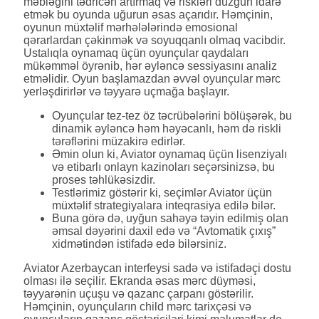
məbləğini tədricən artırmaq və riskləri düzgün idarə
etmək bu oyunda uğurun əsas açarıdır. Həmçinin,
oyunun müxtəlif mərhələlərində emosional
qərarlardan çəkinmək və soyuqqanlı olmaq vacibdir.
Ustalıqla oynamaq üçün oyunçular qaydaları
mükəmməl öyrənib, hər əyləncə sessiyasını analiz
etməlidir. Oyun başlamazdan əvvəl oyunçular mərc
yerləşdirirlər və təyyarə uçmağa başlayır.
Oyunçular tez-tez öz təcrübələrini bölüşərək, bu
dinamik əyləncə həm həyəcanlı, həm də riskli
tərəflərini müzakirə edirlər.
Əmin olun ki, Aviator oynamaq üçün lisenziyalı
və etibarlı onlayn kazinoları seçərsinizsə, bu
proses təhlükəsizdir.
Testlərimiz göstərir ki, seçimlər Aviator üçün
müxtəlif strategiyalara inteqrasiya edilə bilər.
Buna görə də, uyğun sahəyə təyin edilmiş olan
əmsal dəyərini daxil edə və “Avtomatik çıxış”
xidmətindən istifadə edə bilərsiniz.
Aviator Azerbaycan interfeysi sadə və istifadəçi dostu
olması ilə seçilir. Ekranda əsas mərc düyməsi,
təyyarənin uçuşu və qazanc çarpanı göstərilir.
Həmçinin, oyunçuların child mərc tarixçəsi və