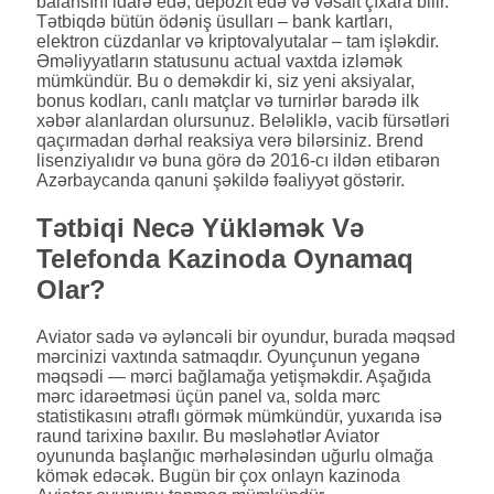
balansını idarə edə, depozit edə və vəsait çıxara bilir.
Tətbiqdə bütün ödəniş üsulları – bank kartları,
elektron cüzdanlar və kriptovalyutalar – tam işləkdir.
Əməliyyatların statusunu actual vaxtda izləmək
mümkündür. Bu o deməkdir ki, siz yeni aksiyalar,
bonus kodları, canlı matçlar və turnirlər barədə ilk
xəbər alanlardan olursunuz. Beləliklə, vacib fürsətləri
qaçırmadan dərhal reaksiya verə bilərsiniz. Brend
lisenziyalıdır və buna görə də 2016-cı ildən etibarən
Azərbaycanda qanuni şəkildə fəaliyyət göstərir.
Tətbiqi Necə Yükləmək Və
Telefonda Kazinoda Oynamaq
Olar?
Aviator sadə və əyləncəli bir oyundur, burada məqsəd
mərcinizi vaxtında satmaqdır. Oyunçunun yeganə
məqsədi — mərci bağlamağa yetişməkdir. Aşağıda
mərc idarəetməsi üçün panel va, solda mərc
statistikasını ətraflı görmək mümkündür, yuxarıda isə
raund tarixinə baxılır. Bu məsləhətlər Aviator
oyununda başlanğıc mərhələsindən uğurlu olmağa
kömək edəcək. Bugün bir çox onlayn kazinoda