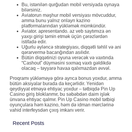
Bu, istənilən qurğudan mobil versiyada oynaya
bilərsiniz.
Aviatorun məşhur mobil versiyası mövcuddur,
amma bunu yalnız onlayn kazino
platformalarından yükləmək mümkündür.
Aviator. apresentando. az veb saytımıza ən
yaxşı girişi təmin etmək üçün çərəzlərdən
istifadə edir.
Uğurlu əyləncə strategiyası, diqqətli təhlil və ani
qərarvermə bacarığından asılıdır.
Bütün diqqətinizi oyuna verəcək və vaxtında
“Cashout” düyməsini sıxmaq vaxtı gəldikdə
olacaq – təyyarə havaa qalxmazdan əvvəl.
Proqramı yükləməyə görə ayrıca bonus yoxdur, amma
bütün aksiyalar burada da keçərlidir. Yenidən
qeydiyyat etməyə ehtiyac yoxdur – tətbiqdə Pin Up
Casino giriş bloklanmır, bu səbəbdən daim işlək
ünvana ehtiyac qalmır. Pin Up Casino mobil tətbiqi
oyunçulara həm kazino, həm də idman mərclərinə
vahid interfeysdən çıxış imkanı verir.
Recent Posts