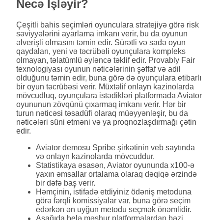
Necə Işləyir?
Çeşitli bahis seçimləri oyunculara stratejiyə görə risk
səviyyələrini ayarlama imkanı verir, bu da oyunun
əlverişli olmasını təmin edir. Sürətli və sadə oyun
qaydaları, yeni və təcrübəli oyunçulara kompleks
olmayan, təlatümlü əyləncə təklif edir. Provably Fair
texnologiyası oyunun nəticələrinin şəffaf və adil
olduğunu təmin edir, buna görə də oyunçulara etibarlı
bir oyun təcrübəsi verir. Müxtəlif onlayn kazinolarda
mövcudluq, oyunçulara istədikləri platformada Aviator
oyununun zövqünü çıxarmaq imkanı verir. Hər bir
turun nəticəsi təsadüfi olaraq müəyyənləşir, bu da
nəticələri süni etməni və ya proqnozlaşdırmağı çətin
edir.
Aviator demosu Spribe şirkətinin veb saytında
və onlayn kazinolarda mövcuddur.
Statistikaya əsasən, Aviator oyununda x100-ə
yaxın əmsallar ortalama olaraq dəqiqə ərzində
bir dəfə baş verir.
Həmçinin, istifadə etdiyiniz ödəniş metoduna
görə fərqli komissiyalar var, buna görə seçim
edərkən ən uyğun metodu seçmək önəmlidir.
Aşağıda belə məşhur platformalardan bəzi